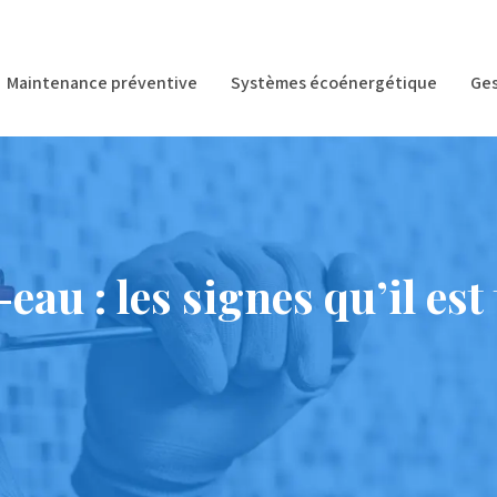
Maintenance préventive
Systèmes écoénergétique
Ges
u : les signes qu’il est