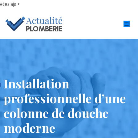
#tes aja >
Installation
professionnelle d’une
colonne de douche
moderne