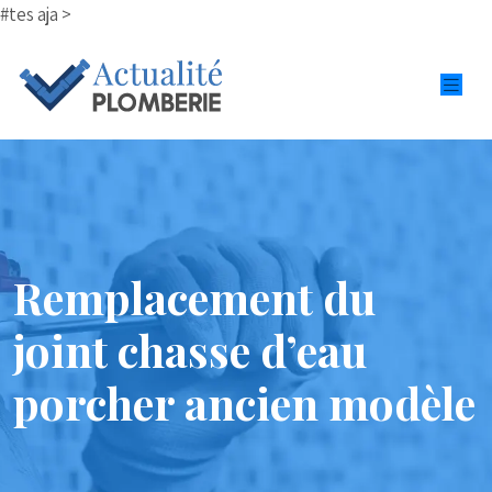
#tes aja >
Remplacement du
joint chasse d’eau
porcher ancien modèle